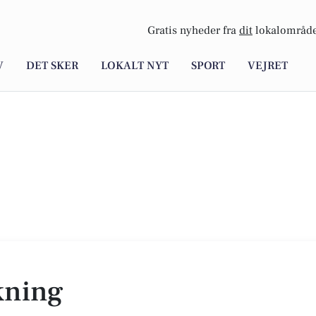
Gratis nyheder fra
dit
lokalområde
V
DET SKER
LOKALT NYT
SPORT
VEJRET
kning