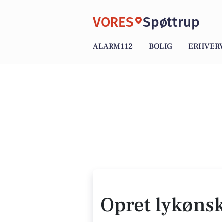
VORES
Spøttrup
ALARM112
BOLIG
ERHVER
Opret lykøns