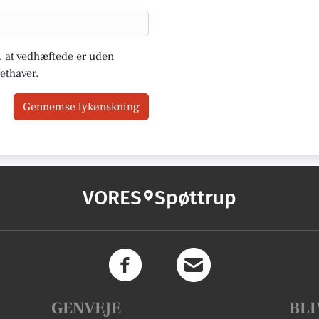
u, at vedhæftede er uden
ethaver.
Gennemse lykønskning
VORES
Spøttrup
GENVEJE
BLI