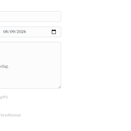
lgfri)
r bredformat