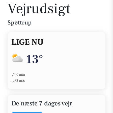
Vejrudsigt
Spøttrup
LIGE NU
13°
💧
0 mm
💨
3 m/s
De næste 7 dages vejr