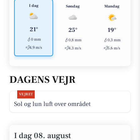
I dag
Søndag
Mandag
21°
25°
19°
💧
0 mm
💧
💧
0,8 mm
0,3 mm
💨
4,9 m/s
💨
💨
4,3 m/s
5,6 m/s
DAGENS VEJR
VEJRET
Sol og lun luft over området
I dag 08. august