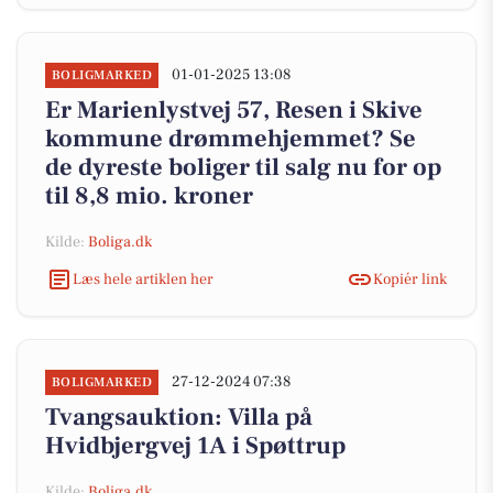
01-01-2025 13:08
BOLIGMARKED
Er Marienlystvej 57, Resen i Skive
kommune drømmehjemmet? Se
de dyreste boliger til salg nu for op
til 8,8 mio. kroner
Kilde:
Boliga.dk
Læs hele artiklen her
Kopiér link
27-12-2024 07:38
BOLIGMARKED
Tvangsauktion: Villa på
Hvidbjergvej 1A i Spøttrup
Kilde:
Boliga.dk