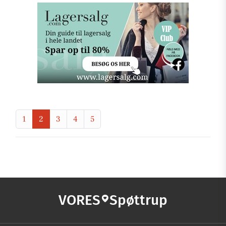
1
2
3
4
5
VORES
Spøttrup