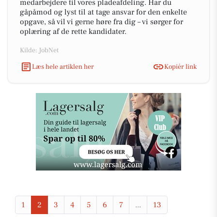
medarbejdere til vores pladeafdeling. Har du
gåpåmod og lyst til at tage ansvar for den enkelte
opgave, så vil vi gerne høre fra dig – vi sørger for
oplæring af de rette kandidater.
Kilde: JobNet
Læs hele artiklen her
Kopiér link
1
2
3
4
5
6
7
...
13