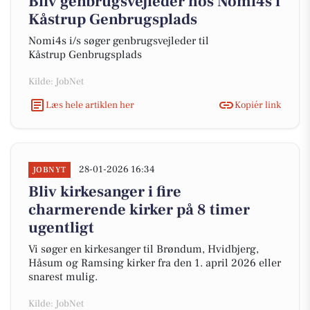
Bliv genbrugsvejleder hos Nomi4s i
Kåstrup Genbrugsplads
Nomi4s i/s søger genbrugsvejleder til
Kåstrup Genbrugsplads
Kilde: JobNet
Læs hele artiklen her
Kopiér link
28-01-2026 16:34
JOBNYT
Bliv kirkesanger i fire
charmerende kirker på 8 timer
ugentligt
Vi søger en kirkesanger til Brøndum, Hvidbjerg,
Håsum og Ramsing kirker fra den 1. april 2026 eller
snarest mulig.
Kilde: JobNet