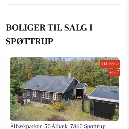
BOLIGER TIL SALG I
SPØTTRUP
945.000 kr
2
80 m
Ålbækparken 50 Ålbæk, 7860 Spøttrup