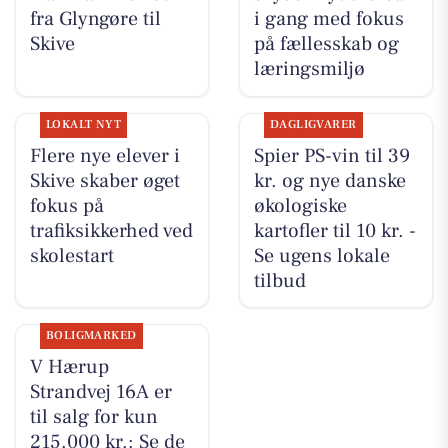
fra Glyngøre til
i gang med fokus
Skive
på fællesskab og
læringsmiljø
LOKALT NYT
DAGLIGVARER
Flere nye elever i
Spier PS-vin til 39
Skive skaber øget
kr. og nye danske
fokus på
økologiske
trafiksikkerhed ved
kartofler til 10 kr. -
skolestart
Se ugens lokale
tilbud
BOLIGMARKED
V Hærup
Strandvej 16A er
til salg for kun
215.000 kr.: Se de