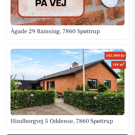
Ågade 29 Ramsing, 7860 Spøttrup
345.000 kr
2
148 m
Hindborgvej 5 Oddense, 7860 Spøttrup