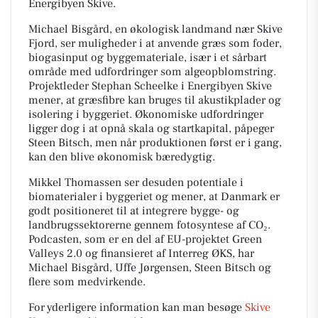
Energibyen Skive.
Michael Bisgård, en økologisk landmand nær Skive
Fjord, ser muligheder i at anvende græs som foder,
biogasinput og byggemateriale, især i et sårbart
område med udfordringer som algeopblomstring.
Projektleder Stephan Scheelke i Energibyen Skive
mener, at græsfibre kan bruges til akustikplader og
isolering i byggeriet. Økonomiske udfordringer
ligger dog i at opnå skala og startkapital, påpeger
Steen Bitsch, men når produktionen først er i gang,
kan den blive økonomisk bæredygtig.
Mikkel Thomassen ser desuden potentiale i
biomaterialer i byggeriet og mener, at Danmark er
godt positioneret til at integrere bygge- og
landbrugssektorerne gennem fotosyntese af CO₂.
Podcasten, som er en del af EU-projektet Green
Valleys 2.0 og finansieret af Interreg ØKS, har
Michael Bisgård, Uffe Jørgensen, Steen Bitsch og
flere som medvirkende.
For yderligere information kan man besøge
Skive