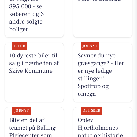
895.000 - se
køberen og 3
andre solgte
boliger
BILER
JOBNYT
10 dyreste biler til
Savner du nye
salg i nærheden af
græsgange? - Her
Skive Kommune
er nye ledige
stillinger i
Spøttrup og
omegn
JOBNYT
DET SKER
Bliv en del af
Oplev
teamet på Balling
Hjortholmenes
Plejecenter som
natur og historie