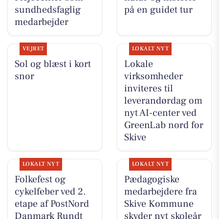
sundhedsfaglig
på en guidet tur
medarbejder
VEJRET
LOKALT NYT
Sol og blæst i kort
Lokale
snor
virksomheder
inviteres til
leverandørdag om
nyt AI-center ved
GreenLab nord for
Skive
LOKALT NYT
LOKALT NYT
Folkefest og
Pædagogiske
cykelfeber ved 2.
medarbejdere fra
etape af PostNord
Skive Kommune
Danmark Rundt
skyder nyt skoleår