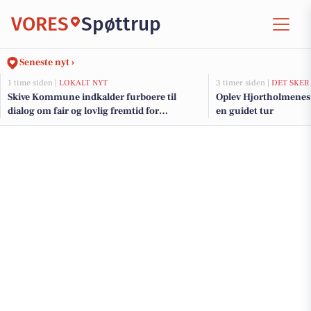
VORES
Spøttrup
Seneste nyt ›
1 time siden |
LOKALT NYT
3 timer siden |
DET SKER
Skive Kommune indkalder furboere til
Oplev Hjortholmenes 
dialog om fair og lovlig fremtid for
en guidet tur
færgeprioritering