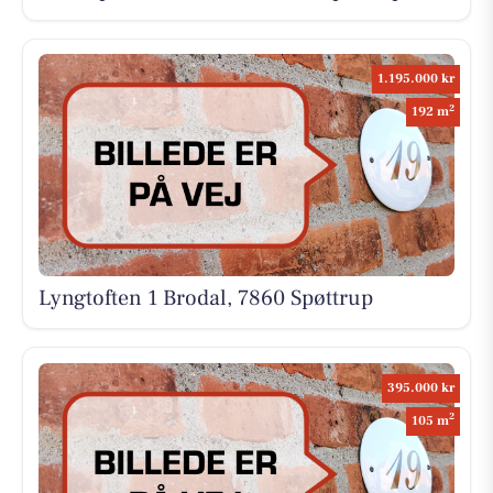
1.195.000 kr
2
192 m
Lyngtoften 1 Brodal, 7860 Spøttrup
395.000 kr
2
105 m