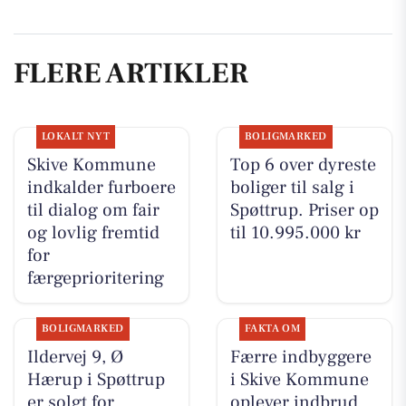
FLERE ARTIKLER
LOKALT NYT
BOLIGMARKED
Skive Kommune
Top 6 over dyreste
indkalder furboere
boliger til salg i
til dialog om fair
Spøttrup. Priser op
og lovlig fremtid
til 10.995.000 kr
for
færgeprioritering
BOLIGMARKED
FAKTA OM
Ildervej 9, Ø
Færre indbyggere
Hærup i Spøttrup
i Skive Kommune
er solgt for
oplever indbrud