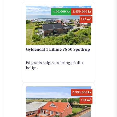
-400.000 kr
3.450.000 kr
2
192 m
Gyldendal 1 Lihme 7860 Spøttrup
Få gratis salgsvurdering på din
bolig ›
2.995.000 kr
2
133 m