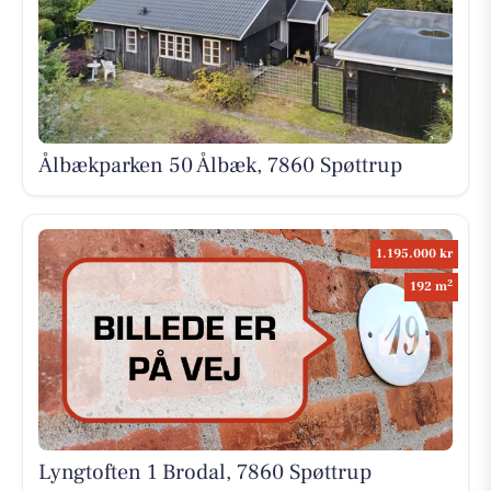
Ålbækparken 50 Ålbæk, 7860 Spøttrup
1.195.000 kr
2
192 m
Lyngtoften 1 Brodal, 7860 Spøttrup