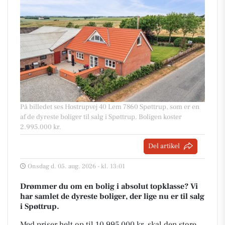
På billedet ses Hostrupvej 40 Lem 7860 Spøttrup, som er en
af de dyreste boliger til salg i Spøttrup. Boligen koster
2.995.000 kr.
Del artikel
Onsdag d. 05. aug. 2026 - kl. 13:01
Drømmer du om en bolig i absolut topklasse? Vi
har samlet de dyreste boliger, der lige nu er til salg
i Spøttrup.
Med priser helt op til 10.995.000 kr, skal den store