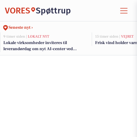
VORES
Spøttrup
Seneste nyt ›
9 timer siden |
LOKALT NYT
15 timer siden |
VEJRET
Lokale virksomheder inviteres til
Frisk vind holder var
leverandørdag om nyt AI-center ved
GreenLab nord for Skive