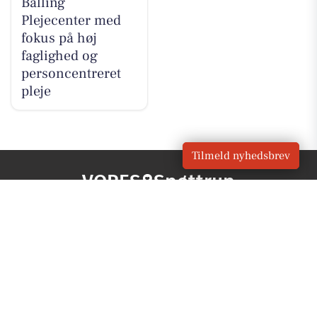
Balling
Plejecenter med
fokus på høj
faglighed og
personcentreret
pleje
Tilmeld nyhedsbrev
VORES
Spøttrup
OM VORES DIGITAL