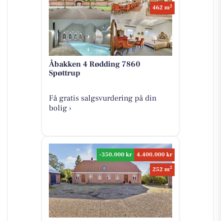
2
462 m
Åbakken 4 Rødding 7860
Spøttrup
Få gratis salgsvurdering på din
bolig ›
-350.000 kr
4.400.000 kr
2
252 m