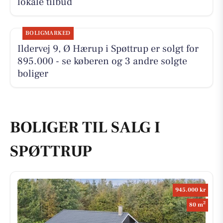
lokale tilbud
BOLIGMARKED
Ildervej 9, Ø Hærup i Spøttrup er solgt for
895.000 - se køberen og 3 andre solgte
boliger
BOLIGER TIL SALG I
SPØTTRUP
945.000 kr
2
80 m