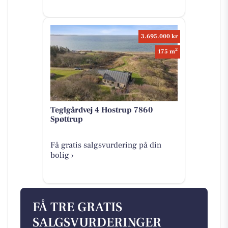
3.695.000 kr
2
175 m
Teglgårdvej 4 Hostrup 7860
Spøttrup
Få gratis salgsvurdering på din
bolig ›
FÅ TRE GRATIS
SALGSVURDERINGER