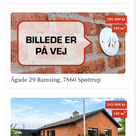
395.000 kr
2
105 m
Ågade 29 Ramsing, 7860 Spøttrup
345.000 kr
2
148 m