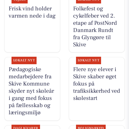
Frisk vind holder
Folkefest og
varmen nede i dag
cykelfeber ved 2.
etape af PostNord
Danmark Rundt
fra Glyngøre til
Skive
LOKALT NYT
LOKALT NYT
Pædagogiske
Flere nye elever i
medarbejdere fra
Skive skaber øget
Skive Kommune
fokus på
skyder nyt skoleår
trafiksikkerhed ved
i gang med fokus
skolestart
på fællesskab og
læringsmiljø
DAGLIGVARER
BOLIGMARKED