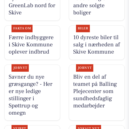
GreenLab nord for
andre solgte
Skive
boliger
FAKTA OM
BILER
Færre indbyggere
10 dyreste biler til
i Skive Kommune
salg i nærheden af
oplever indbrud
Skive Kommune
JOBNYT
JOBNYT
Savner du nye
Bliv en del af
græsgange? - Her
teamet på Balling
er nye ledige
Plejecenter som
stillinger i
sundhedsfaglig
Spøttrup og
medarbejder
omegn
VEJRET
LOKALT NYT