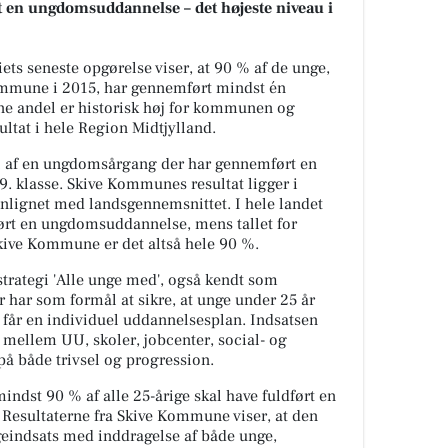
t en ungdomsuddannelse – det højeste niveau i
ts seneste opgørelse viser, at 90 % af de unge,
Kommune i 2015, har gennemført mindst én
 andel er historisk høj for kommunen og
ultat i hele Region Midtjylland.
del af en ungdomsårgang der har gennemført en
. klasse. Skive Kommunes resultat ligger i
lignet med landsgennemsnittet. I hele landet
ørt en ungdomsuddannelse, mens tallet for
Skive Kommune er det altså hele 90 %.
trategi 'Alle unge med', også kendt som
har som formål at sikre, at unge under 25 år
 får en individuel uddannelsesplan. Indsatsen
 mellem UU, skoler, jobcenter, social- og
på både trivsel og progression.
indst 90 % af alle 25-årige skal have fuldført en
esultaterne fra Skive Kommune viser, at den
geindsats med inddragelse af både unge,