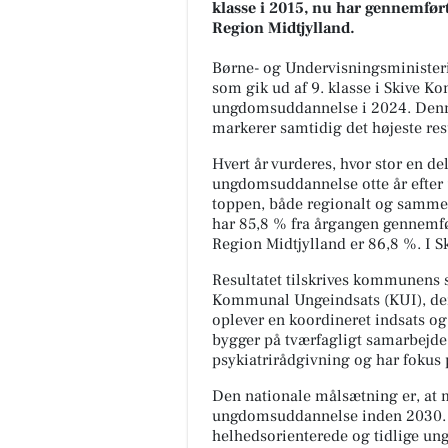
klasse i 2015, nu har gennemfør
Region Midtjylland.
Børne- og Undervisningsministerie
som gik ud af 9. klasse i Skive 
ungdomsuddannelse i 2024. Denne
markerer samtidig det højeste res
Hvert år vurderes, hvor stor en 
ungdomsuddannelse otte år efter 9
toppen, både regionalt og sammen
har 85,8 % fra årgangen gennemf
Region Midtjylland er 86,8 %. I 
Resultatet tilskrives kommunens s
Kommunal Ungeindsats (KUI), der 
oplever en koordineret indsats og
bygger på tværfagligt samarbejde
psykiatrirådgivning og har fokus 
Den nationale målsætning er, at m
ungdomsuddannelse inden 2030. R
helhedsorienterede og tidlige un