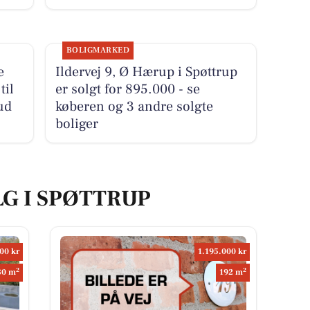
BOLIGMARKED
e
Ildervej 9, Ø Hærup i Spøttrup
til
er solgt for 895.000 - se
ud
køberen og 3 andre solgte
boliger
LG I SPØTTRUP
00 kr
1.195.000 kr
2
2
80 m
192 m