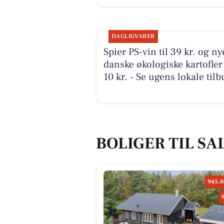
DAGLIGVARER
Spier PS-vin til 39 kr. og ny
danske økologiske kartofler 
10 kr. - Se ugens lokale tilb
BOLIGER TIL SA
945.0