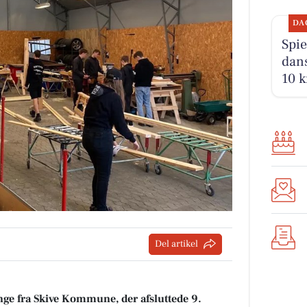
DA
Spie
dans
10 k
Del artikel
 unge fra Skive Kommune, der afsluttede 9.