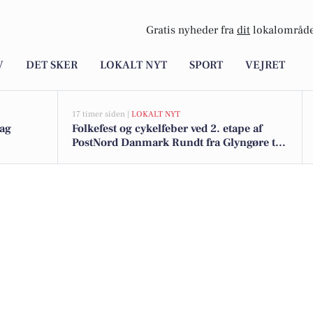
Gratis nyheder fra
dit
lokalområde
V
DET SKER
LOKALT NYT
SPORT
VEJRET
17 timer siden |
LOKALT NYT
dag
Folkefest og cykelfeber ved 2. etape af
PostNord Danmark Rundt fra Glyngøre til
Skive