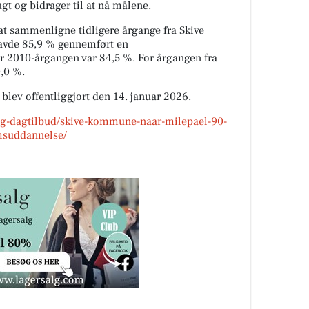
gt og bidrager til at nå målene.
at sammenligne tidligere årgange fra Skive
avde 85,9 % gennemført en
 2010-årgangen var 84,5 %. For årgangen fra
0,0 %.
 blev offentliggjort den 14. januar 2026.
-og-dagtilbud/skive-kommune-naar-milepael-90-
msuddannelse/