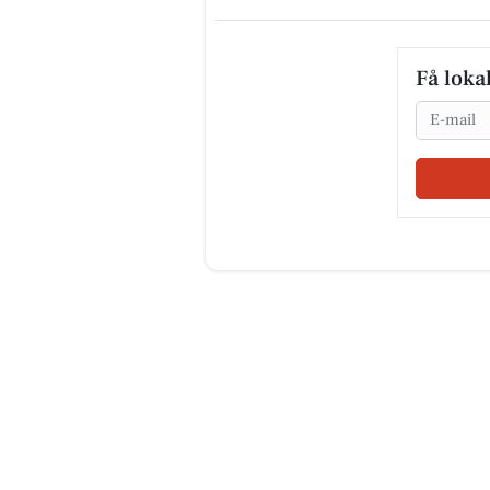
Få loka
Email