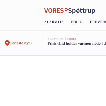
VORES
Spøttrup
ALARM112
BOLIG
ERHVER
3 timer siden |
VEJRET
Seneste nyt ›
Frisk vind holder varmen nede i 