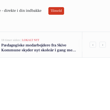
 -
direkte i din indbakke
Tilmeld
18 timer siden |
LOKALT NYT
19 timer siden |
‹
›
Pædagogiske medarbejdere fra Skive
Top 6 over dy
Kommune skyder nyt skoleår i gang med
Spøttrup. Pr
fokus på fællesskab og læringsmiljø