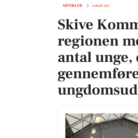
Skive Kommune topper regionen med 
ARTIKLER
Lokalt nyt
Skive Komm
regionen m
antal unge,
gennemfør
ungdomsud