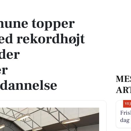
rekordhøjt antal unge, der gennemfører ungdomsuddannelse
une topper
ed rekordhøjt
 der
er
ME
dannelse
AR
VE
Fris
dag