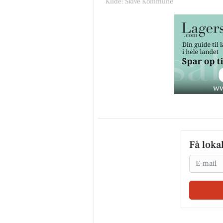
Kilde: Skive Kommune
Få loka
Email