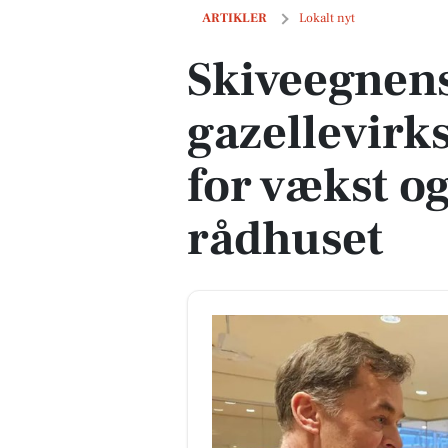
Skiveegnens gazellevirksomheder fejre
ARTIKLER
Lokalt nyt
Skiveegnen
gazellevirk
for vækst o
rådhuset