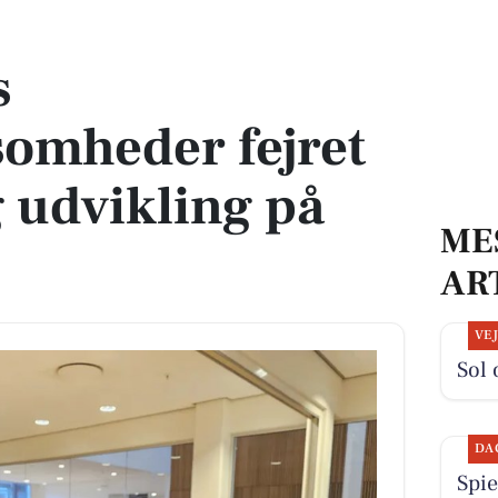
t for vækst og udvikling på rådhuset
s
somheder fejret
g udvikling på
ME
AR
VE
Sol 
DA
Spie