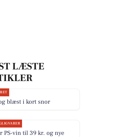
ST LÆSTE
TIKLER
JRET
og blæst i kort snor
GLIGVARER
r PS-vin til 39 kr. og nye