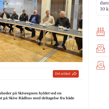
dans
10 k
Del artikel
mheder på Skiveegnen hyldet ved en
på Skive Rådhus med deltagelse fra både