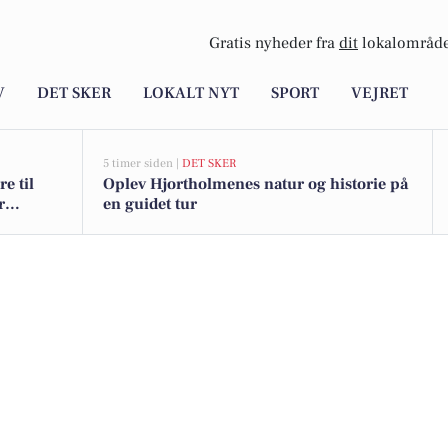
Gratis nyheder fra
dit
lokalområde
V
DET SKER
LOKALT NYT
SPORT
VEJRET
5 timer siden |
DET SKER
e til
Oplev Hjortholmenes natur og historie på
r
en guidet tur