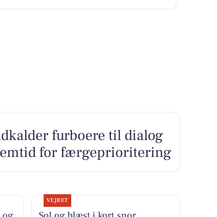
kalder furboere til dialog
remtid for færgeprioritering
VEJRET
 og
Sol og blæst i kort snor