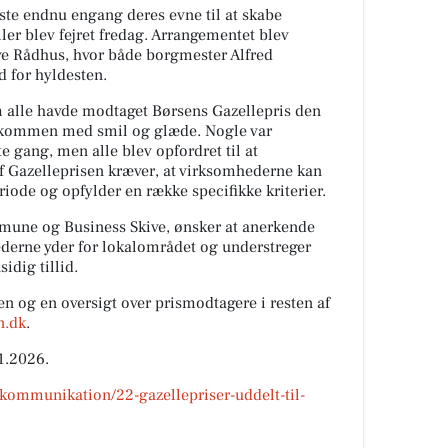
te endnu engang deres evne til at skabe
ler blev fejret fredag. Arrangementet blev
ve Rådhus, hvor både borgmester Alfred
 for hyldesten.
 alle havde modtaget Børsens Gazellepris den
lkommen med smil og glæde. Nogle var
e gang, men alle blev opfordret til at
af Gazelleprisen kræver, at virksomhederne kan
riode og opfylder en række specifikke kriterier.
mmune og Business Skive, ønsker at anerkende
ederne yder for lokalområdet og understreger
idig tillid.
n og en oversigt over prismodtagere i resten af
n.dk
.
01.2026.
-kommunikation/22-gazellepriser-uddelt-til-