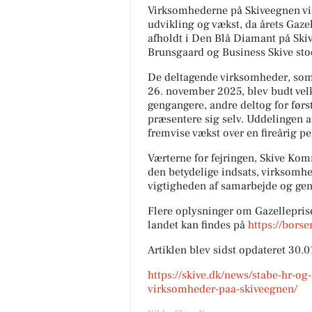
Virksomhederne på Skiveegnen vis
udvikling og vækst, da årets Gazel
afholdt i Den Blå Diamant på Ski
Brunsgaard og Business Skive stod
De deltagende virksomheder, som
26. november 2025, blev budt ve
gengangere, andre deltog for først
præsentere sig selv. Uddelingen 
fremvise vækst over en fireårig pe
Værterne for fejringen, Skive Ko
den betydelige indsats, virksomh
vigtigheden af samarbejde og gens
Flere oplysninger om Gazelleprise
landet kan findes på
https://borse
Artiklen blev sidst opdateret 30.
https://skive.dk/news/stabe-hr-og
virksomheder-paa-skiveegnen/