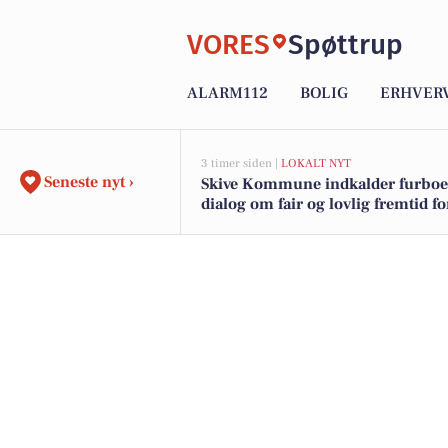
VORES
Spøttrup
ALARM112
BOLIG
ERHVER
3 timer siden |
LOKALT NYT
Seneste nyt ›
Skive Kommune indkalder furboer
dialog om fair og lovlig fremtid fo
færgeprioritering