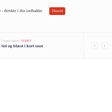
 -
direkte i din indbakke
Tilmeld
7 timer siden |
VEJRET
06-08-2026 10:2
‹
›
Sol og blæst i kort snor
Lokale virks
leverandørda
GreenLab nor