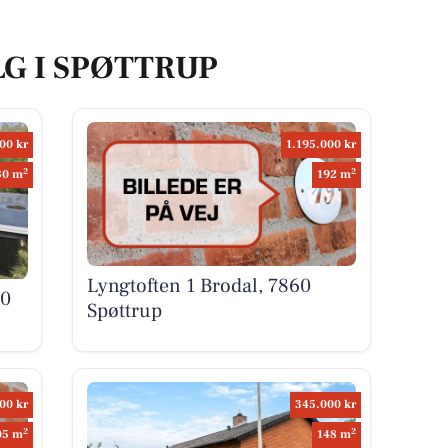
LG I SPØTTRUP
00 kr
1.195.000 kr
2
2
80 m
192 m
Lyngtoften 1 Brodal, 7860
60
Spøttrup
00 kr
345.000 kr
2
2
05 m
148 m