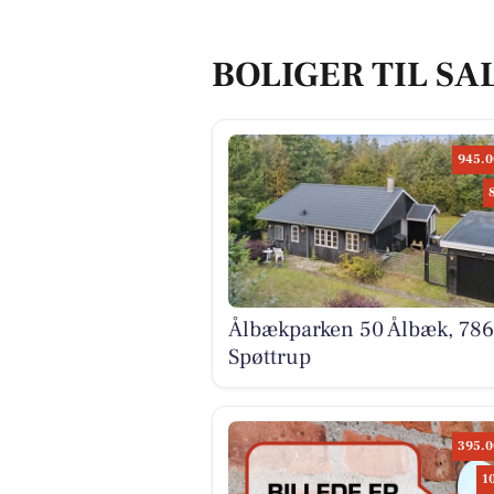
BOLIGER TIL SA
945.0
Ålbækparken 50 Ålbæk, 78
Spøttrup
395.0
1