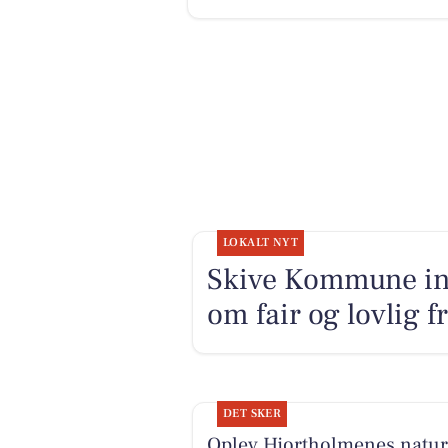
LOKALT NYT
Skive Kommune ind
om fair og lovlig f
DET SKER
Oplev Hjortholmenes natur