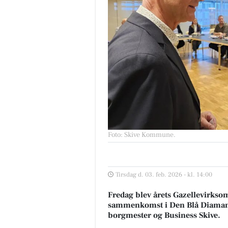
Foto: Skive Kommune
.
Tirsdag d. 03. feb. 2026 - kl. 14:00
Fredag blev årets Gazellevirkso
sammenkomst i Den Blå Diamant 
borgmester og Business Skive.