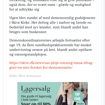
fortælling, og musikken viste sig at give publikum –
også dem, der er svært ramt – glæde og mulighed
for at udtrykke sig.
Ugen blev rundet af med demensvenlig gudstjeneste
i Skive Kirke. Her deltog alle i nadver og lavede en
bedetråd med syv knuder, som blandt andet kan
bruges som huskesnor.
Demenskoordinatorernes arbejde fortsætter efter
uge 19, da flere sundhedspraktiserende har ønsket
undervisning senere på året, blandt andet optikere
og omsorgstandplejen.
https://skive.dk/news/sas-pleje-omsorg/smaa-tiltag-
goer-en-stor-forskel-for-demensramte/
Kilde: Skive Kommune