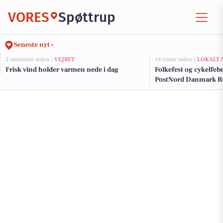
VORES
Spøttrup
Seneste nyt ›
3 minutter siden |
VEJRET
14 timer siden |
LOKALT 
Frisk vind holder varmen nede i dag
Folkefest og cykelfebe
PostNord Danmark Run
Skive