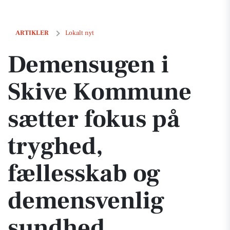
Demensugen i Skive Kommune sætter fokus på tryghed, fællesskab
ARTIKLER
Lokalt nyt
Demensugen i
Skive Kommune
sætter fokus på
tryghed,
fællesskab og
demensvenlig
sundhed