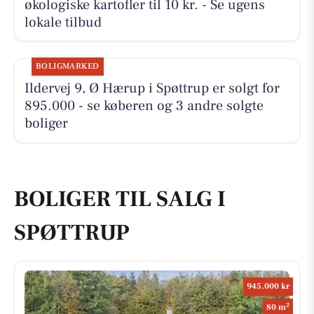
økologiske kartofler til 10 kr. - Se ugens
lokale tilbud
BOLIGMARKED
Ildervej 9, Ø Hærup i Spøttrup er solgt for
895.000 - se køberen og 3 andre solgte
boliger
BOLIGER TIL SALG I
SPØTTRUP
945.000 kr
2
80 m