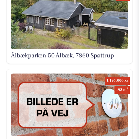
Ålbækparken 50 Ålbæk, 7860 Spøttrup
1.195.000 kr
2
192 m