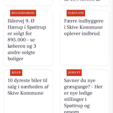
BOLIGMARKED
FAKTA OM
Ildervej 9, Ø
Færre indbyggere
Hærup i Spøttrup
i Skive Kommune
er solgt for
oplever indbrud
895.000 - se
køberen og 3
andre solgte
boliger
BILER
JOBNYT
10 dyreste biler til
Savner du nye
salg i nærheden af
græsgange? - Her
Skive Kommune
er nye ledige
stillinger i
Spøttrup og
omegn