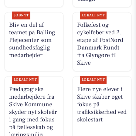
JOBNYT
LOKALT NYT
Bliv en del af
Folkefest og
teamet på Balling
cykelfeber ved 2.
Plejecenter som
etape af PostNord
sundhedsfaglig
Danmark Rundt
medarbejder
fra Glyngøre til
Skive
LOKALT NYT
LOKALT NYT
Pædagogiske
Flere nye elever i
medarbejdere fra
Skive skaber øget
Skive Kommune
fokus på
skyder nyt skoleår
trafiksikkerhed ved
i gang med fokus
skolestart
på fællesskab og
læringsmiljø