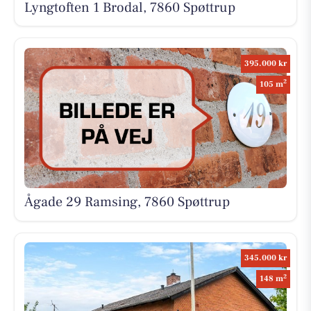
Lyngtoften 1 Brodal, 7860 Spøttrup
395.000 kr
2
105 m
Ågade 29 Ramsing, 7860 Spøttrup
345.000 kr
2
148 m