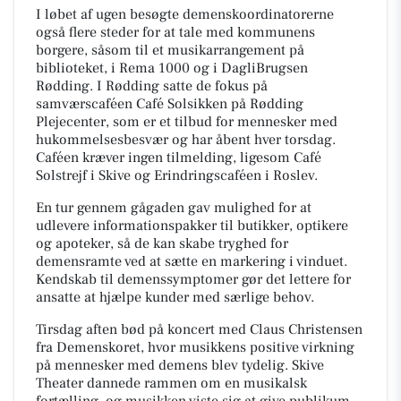
I løbet af ugen besøgte demenskoordinatorerne
også flere steder for at tale med kommunens
borgere, såsom til et musikarrangement på
biblioteket, i Rema 1000 og i DagliBrugsen
Rødding. I Rødding satte de fokus på
samværscaféen Café Solsikken på Rødding
Plejecenter, som er et tilbud for mennesker med
hukommelsesbesvær og har åbent hver torsdag.
Caféen kræver ingen tilmelding, ligesom Café
Solstrejf i Skive og Erindringscaféen i Roslev.
En tur gennem gågaden gav mulighed for at
udlevere informationspakker til butikker, optikere
og apoteker, så de kan skabe tryghed for
demensramte ved at sætte en markering i vinduet.
Kendskab til demenssymptomer gør det lettere for
ansatte at hjælpe kunder med særlige behov.
Tirsdag aften bød på koncert med Claus Christensen
fra Demenskoret, hvor musikkens positive virkning
på mennesker med demens blev tydelig. Skive
Theater dannede rammen om en musikalsk