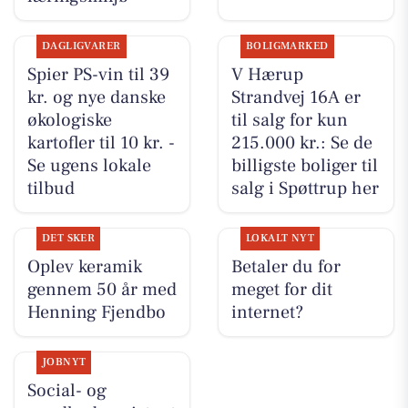
DAGLIGVARER
BOLIGMARKED
Spier PS-vin til 39
V Hærup
kr. og nye danske
Strandvej 16A er
økologiske
til salg for kun
kartofler til 10 kr. -
215.000 kr.: Se de
Se ugens lokale
billigste boliger til
tilbud
salg i Spøttrup her
DET SKER
LOKALT NYT
Oplev keramik
Betaler du for
gennem 50 år med
meget for dit
Henning Fjendbo
internet?
JOBNYT
Social- og