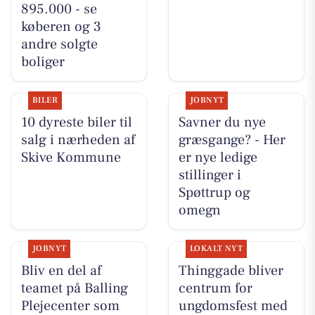
895.000 - se
køberen og 3
andre solgte
boliger
BILER
JOBNYT
10 dyreste biler til
Savner du nye
salg i nærheden af
græsgange? - Her
Skive Kommune
er nye ledige
stillinger i
Spøttrup og
omegn
JOBNYT
LOKALT NYT
Bliv en del af
Thinggade bliver
teamet på Balling
centrum for
Plejecenter som
ungdomsfest med