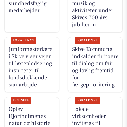
sundhedsfaglig
musik og
medarbejder
aktiviteter under
Skives 700-års
jubilæum
LOKALT NYT
LOKALT NYT
Juniormesterlære
Skive Kommune
i Skive viser vejen
indkalder furboere
til lærepladser og
til dialog om fair
inspirerer til
og lovlig fremtid
landsdækkende
for
samarbejde
færgeprioritering
DET SKER
LOKALT NYT
Oplev
Lokale
Hjortholmenes
virksomheder
natur og historie
inviteres til