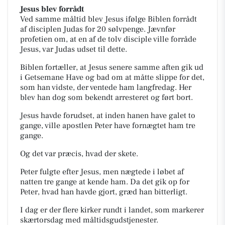
Jesus blev forrådt
Ved samme måltid blev Jesus ifølge Biblen forrådt
af disciplen Judas for 20 sølvpenge. Jævnfør
profetien om, at en af de tolv disciple ville forråde
Jesus, var Judas udset til dette.
Biblen fortæller, at Jesus senere samme aften gik ud
i Getsemane Have og bad om at måtte slippe for det,
som han vidste, der ventede ham langfredag. Her
blev han dog som bekendt arresteret og ført bort.
Jesus havde forudset, at inden hanen have galet to
gange, ville apostlen Peter have fornægtet ham tre
gange.
Og det var præcis, hvad der skete.
Peter fulgte efter Jesus, men nægtede i løbet af
natten tre gange at kende ham. Da det gik op for
Peter, hvad han havde gjort, græd han bitterligt.
I dag er der flere kirker rundt i landet, som markerer
skærtorsdag med måltidsgudstjenester.