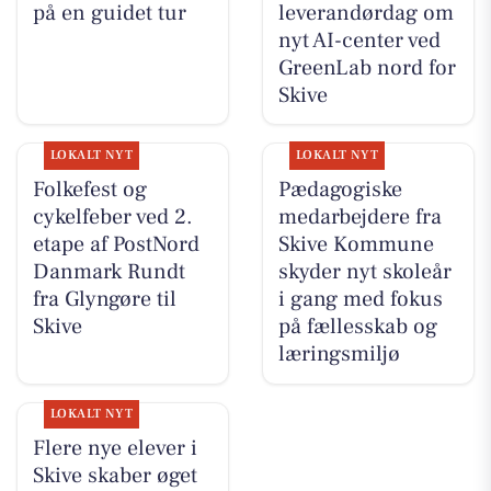
på en guidet tur
leverandørdag om
nyt AI-center ved
GreenLab nord for
Skive
LOKALT NYT
LOKALT NYT
Folkefest og
Pædagogiske
cykelfeber ved 2.
medarbejdere fra
etape af PostNord
Skive Kommune
Danmark Rundt
skyder nyt skoleår
fra Glyngøre til
i gang med fokus
Skive
på fællesskab og
læringsmiljø
LOKALT NYT
Flere nye elever i
Skive skaber øget