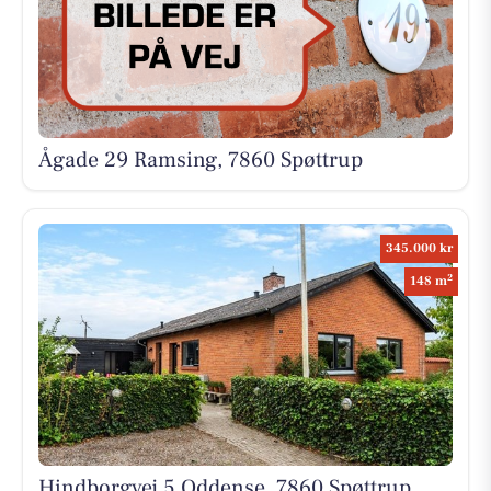
Ågade 29 Ramsing, 7860 Spøttrup
345.000 kr
2
148 m
Hindborgvej 5 Oddense, 7860 Spøttrup