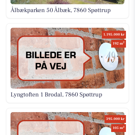
Ålbækparken 50 Ålbæk, 7860 Spøttrup
1.195.000 kr
2
192 m
Lyngtoften 1 Brodal, 7860 Spøttrup
395.000 kr
2
105 m