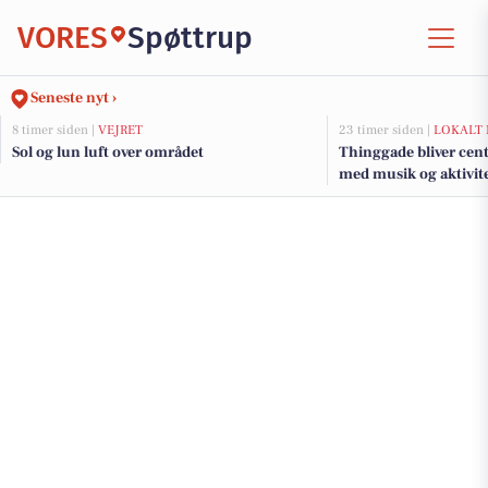
VORES
Spøttrup
Seneste nyt ›
8 timer siden |
VEJRET
23 timer siden |
LOKALT 
Sol og lun luft over området
Thinggade bliver cen
med musik og aktivite
års jubilæum