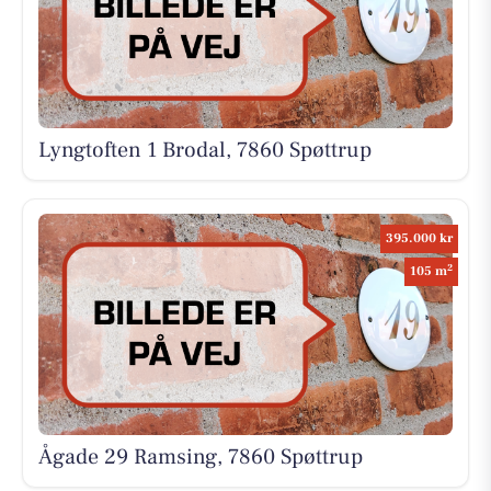
Lyngtoften 1 Brodal, 7860 Spøttrup
395.000 kr
2
105 m
Ågade 29 Ramsing, 7860 Spøttrup