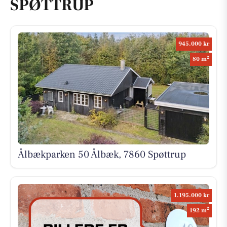
SPØTTRUP
945.000 kr
2
80 m
Ålbækparken 50 Ålbæk, 7860 Spøttrup
1.195.000 kr
2
192 m