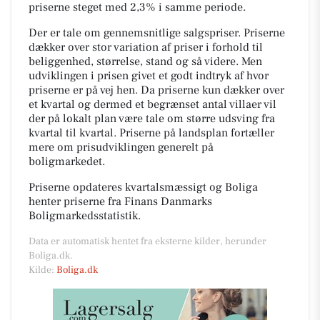
priserne steget med 2,3% i samme periode.
Der er tale om gennemsnitlige salgspriser. Priserne
dækker over stor variation af priser i forhold til
beliggenhed, størrelse, stand og så videre. Men
udviklingen i prisen givet et godt indtryk af hvor
priserne er på vej hen. Da priserne kun dækker over
et kvartal og dermed et begrænset antal villaer vil
der på lokalt plan være tale om større udsving fra
kvartal til kvartal. Priserne på landsplan fortæller
mere om prisudviklingen generelt på
boligmarkedet.
Priserne opdateres kvartalsmæssigt og Boliga
henter priserne fra Finans Danmarks
Boligmarkedsstatistik.
Data er automatisk hentet fra eksterne kilder, herunder
Boliga.dk.
Kilde:
Boliga.dk