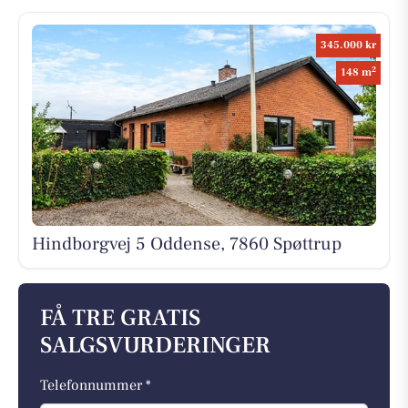
345.000 kr
2
148 m
Hindborgvej 5 Oddense, 7860 Spøttrup
FÅ TRE GRATIS
SALGSVURDERINGER
Telefonnummer *