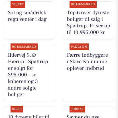
VEJRET
BOLIGMARKED
Sol og smådrilsk
Top 6 over dyreste
regn venter i dag
boliger til salg i
Spøttrup. Priser op
til 10.995.000 kr
BOLIGMARKED
FAKTA OM
Ildervej 9, Ø
Færre indbyggere
Hærup i Spøttrup
i Skive Kommune
er solgt for
oplever indbrud
895.000 - se
køberen og 3
andre solgte
boliger
BILER
JOBNYT
10 dyreste biler til
Savner du nye