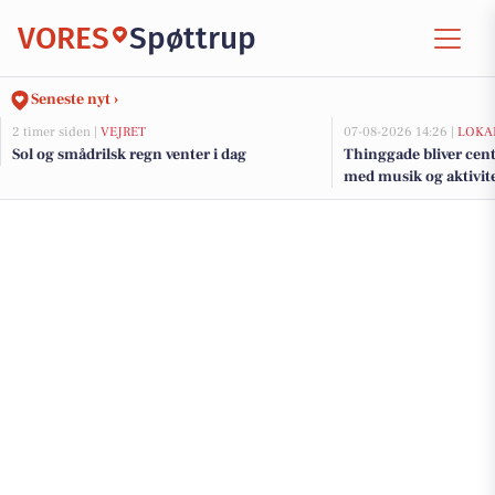
VORES
Spøttrup
Seneste nyt ›
2 timer siden |
VEJRET
07-08-2026 14:26 |
LOKA
Sol og smådrilsk regn venter i dag
Thinggade bliver cen
med musik og aktivite
års jubilæum