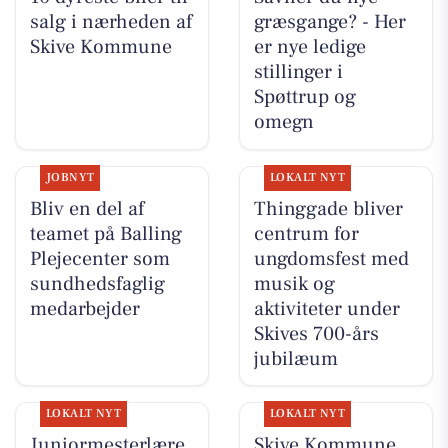
salg i nærheden af
græsgange? - Her
Skive Kommune
er nye ledige
stillinger i
Spøttrup og
omegn
JOBNYT
LOKALT NYT
Bliv en del af
Thinggade bliver
teamet på Balling
centrum for
Plejecenter som
ungdomsfest med
sundhedsfaglig
musik og
medarbejder
aktiviteter under
Skives 700-års
jubilæum
LOKALT NYT
LOKALT NYT
Juniormesterlære
Skive Kommune