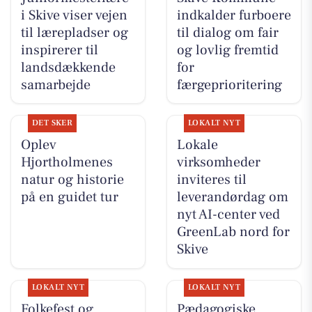
i Skive viser vejen
indkalder furboere
til lærepladser og
til dialog om fair
inspirerer til
og lovlig fremtid
landsdækkende
for
samarbejde
færgeprioritering
DET SKER
LOKALT NYT
Oplev
Lokale
Hjortholmenes
virksomheder
natur og historie
inviteres til
på en guidet tur
leverandørdag om
nyt AI-center ved
GreenLab nord for
Skive
LOKALT NYT
LOKALT NYT
Folkefest og
Pædagogiske