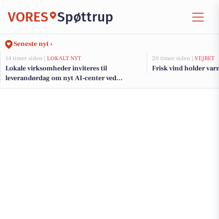
VORES
Spøttrup
Seneste nyt ›
14 timer siden |
LOKALT NYT
20 timer siden |
VEJRET
Lokale virksomheder inviteres til
Frisk vind holder var
leverandørdag om nyt AI-center ved
GreenLab nord for Skive