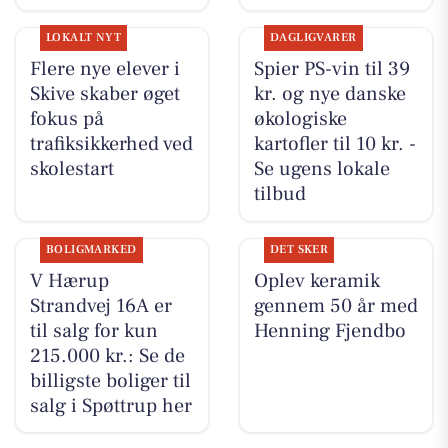
LOKALT NYT
DAGLIGVARER
Flere nye elever i
Spier PS-vin til 39
Skive skaber øget
kr. og nye danske
fokus på
økologiske
trafiksikkerhed ved
kartofler til 10 kr. -
skolestart
Se ugens lokale
tilbud
BOLIGMARKED
DET SKER
V Hærup
Oplev keramik
Strandvej 16A er
gennem 50 år med
til salg for kun
Henning Fjendbo
215.000 kr.: Se de
billigste boliger til
salg i Spøttrup her