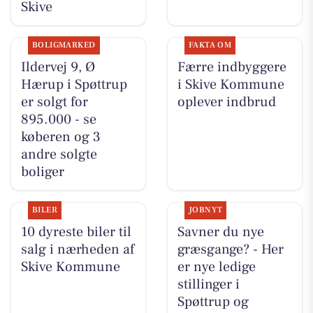
Skive
BOLIGMARKED
FAKTA OM
Ildervej 9, Ø
Færre indbyggere
Hærup i Spøttrup
i Skive Kommune
er solgt for
oplever indbrud
895.000 - se
køberen og 3
andre solgte
boliger
BILER
JOBNYT
10 dyreste biler til
Savner du nye
salg i nærheden af
græsgange? - Her
Skive Kommune
er nye ledige
stillinger i
Spøttrup og