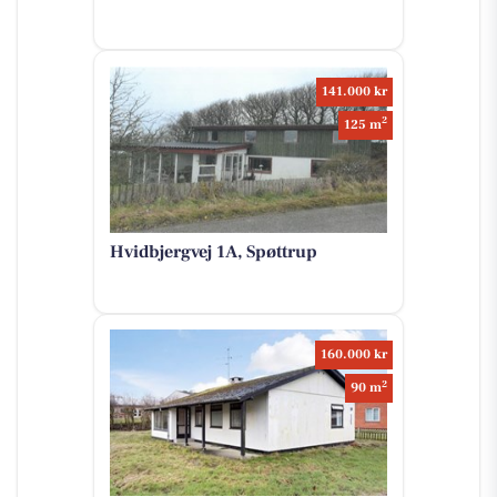
141.000 kr
2
125 m
Hvidbjergvej 1A, Spøttrup
160.000 kr
2
90 m