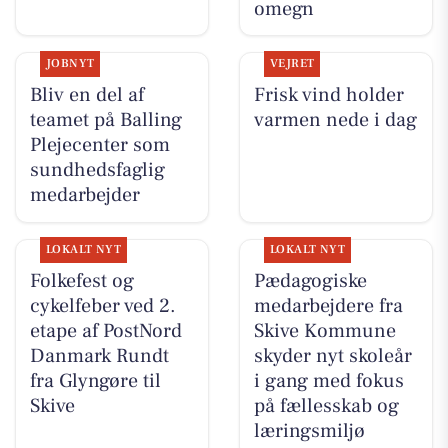
omegn
JOBNYT
VEJRET
Bliv en del af
Frisk vind holder
teamet på Balling
varmen nede i dag
Plejecenter som
sundhedsfaglig
medarbejder
LOKALT NYT
LOKALT NYT
Folkefest og
Pædagogiske
cykelfeber ved 2.
medarbejdere fra
etape af PostNord
Skive Kommune
Danmark Rundt
skyder nyt skoleår
fra Glyngøre til
i gang med fokus
Skive
på fællesskab og
læringsmiljø