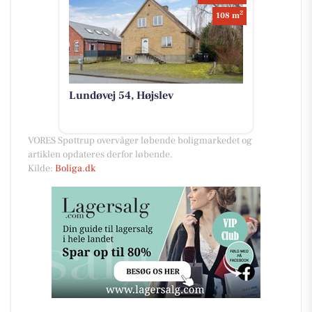
2
108 m
Lundøvej 54, Højslev
VORES Spøttrup overvåger løbende boligmarkedet og
artiklen opdateres derfor løbende.
Kilde:
Boliga.dk