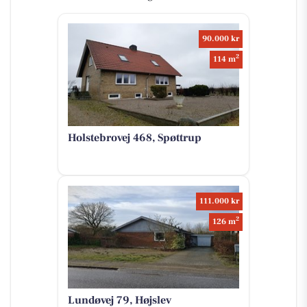
90.000 kr
2
114 m
Holstebrovej 468, Spøttrup
111.000 kr
2
126 m
Lundøvej 79, Højslev