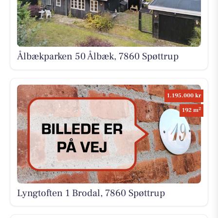
Ålbækparken 50 Ålbæk, 7860 Spøttrup
1.195.000 kr
2
192 m
Lyngtoften 1 Brodal, 7860 Spøttrup