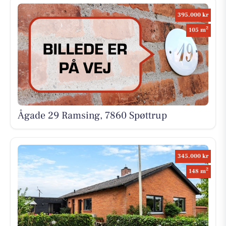
395.000 kr
2
105 m
Ågade 29 Ramsing, 7860 Spøttrup
345.000 kr
2
148 m