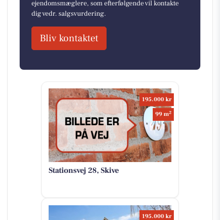
ejendomsmæglere, som efterfølgende vil kontakte
dig vedr. salgsvurdering.
Bliv kontaktet
195.000 kr
2
99 m
Stationsvej 28, Skive
195.000 kr