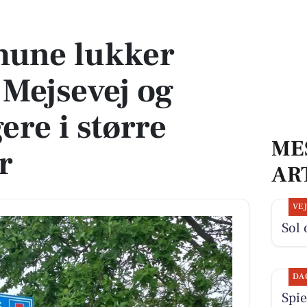
evej og samler borgere i større fællesskaber
une lukker
 Mejsevej og
ere i større
ME
r
AR
VE
Sol 
DA
Spie