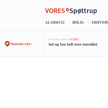
VORES
Spøttrup
ALARM112
BOLIG
ERHVER
10 timer siden |
VEJRET
Seneste nyt ›
Sol og lun luft over området