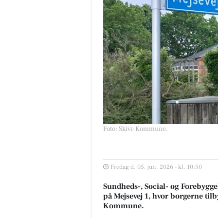
Foto: Skive Kommune
.
Fredag d. 05. jun. 2026 - kl. 10:50
Sundheds-, Social- og Forebyggel
på Mejsevej 1, hvor borgerne tilb
Kommune.