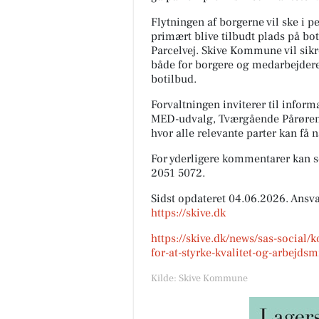
Flytningen af borgerne vil ske i 
primært blive tilbudt plads på bot
Parcelvej. Skive Kommune vil sikr
både for borgere og medarbejder
botilbud.
Forvaltningen inviterer til info
MED-udvalg, Tværgående Pårøren
hvor alle relevante parter kan f
For yderligere kommentarer kan 
2051 5072.
Sidst opdateret 04.06.2026. Ansva
https://skive.dk
https://skive.dk/news/sas-social
for-at-styrke-kvalitet-og-arbejdsm
Kilde: Skive Kommune