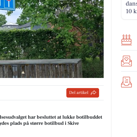
dans
10 k
Del artikel
sesudvalget har besluttet at lukke botilbuddet
ydes plads på større botilbud i Skive