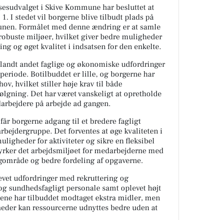
sesudvalget i Skive Kommune har besluttet at
. I stedet vil borgerne blive tilbudt plads på
nen. Formålet med denne ændring er at samle
 robuste miljøer, hvilket giver bedre muligheder
ing og øget kvalitet i indsatsen for den enkelte.
landt andet faglige og økonomiske udfordringer
eriode. Botilbuddet er lille, og borgerne har
, hvilket stiller høje krav til både
følgning. Det har været vanskeligt at opretholde
darbejdere på arbejde ad gangen.
 får borgerne adgang til et bredere fagligt
rbejdergruppe. Det forventes at øge kvaliteten i
ligheder for aktiviteter og sikre en fleksibel
yrker det arbejdsmiljøet for medarbejderne med
agområde og bedre fordeling af opgaverne.
evet udfordringer med rekruttering og
og sundhedsfagligt personale samt oplevet højt
ne har tilbuddet modtaget ekstra midler, men
heder kan ressourcerne udnyttes bedre uden at