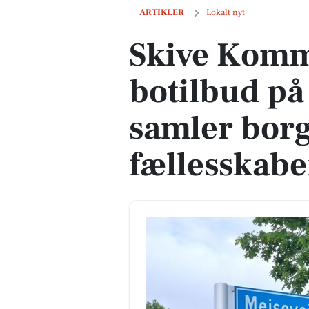
Skive Kommune lukker botilbud på Mejs
ARTIKLER
Lokalt nyt
Skive Komm
botilbud på
samler borg
fællesskabe