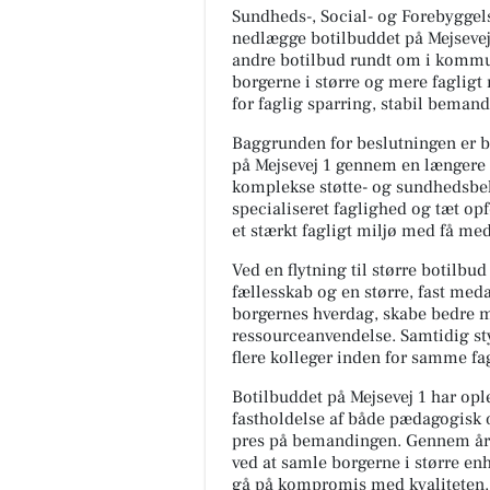
Sundheds-, Social- og Forebyggel
nedlægge botilbuddet på Mejsevej 1
andre botilbud rundt om i kommu
borgerne i større og mere fagligt
for faglig sparring, stabil bemand
Baggrunden for beslutningen er b
på Mejsevej 1 gennem en længere p
komplekse støtte- og sundhedsbehov
specialiseret faglighed og tæt op
et stærkt fagligt miljø med få me
Ved en flytning til større botilbud
fællesskab og en større, fast meda
borgernes hverdag, skabe bedre mu
ressourceanvendelse. Samtidig st
flere kolleger inden for samme f
Botilbuddet på Mejsevej 1 har opl
fastholdelse af både pædagogisk 
pres på bemandingen. Gennem åre
ved at samle borgerne i større en
gå på kompromis med kvaliteten.