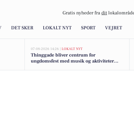
Gratis nyheder fra
dit
lokalområde
V
DET SKER
LOKALT NYT
SPORT
VEJRET
07-08-2026 14:26 |
LOKALT NYT
Thinggade bliver centrum for
ungdomsfest med musik og aktiviteter
under Skives 700-års jubilæum