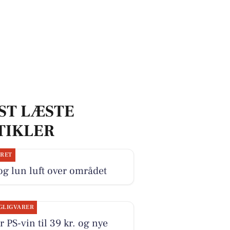
ST LÆSTE
TIKLER
JRET
og lun luft over området
GLIGVARER
r PS-vin til 39 kr. og nye