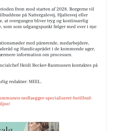
perioden frem mod starten af 2028. Borgerne vil
ilbuddene på Nattergalevej, Hjaltesvej eller
e, at overgangen bliver tryg og kontinuerlig
e, som som udgangspunkt følger med over i nye
rmationsmøder med pårørende, medarbejdere,
deråd og Handicaprådet i de kommende uger,
å nærmere information om processen.
socialchef Heidi Becker-Rasmussen kontaktes på
rlig redaktør: MEEL.
/kommunen-nedlaegger-specialiseret-botilbud-
iljoe/