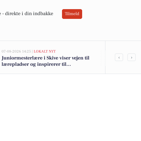
 -
direkte i din indbakke
Tilmeld
07-08-2026 14:25 |
LOKALT NYT
07-08-2026 09:2
‹
›
Juniormesterlære i Skive viser vejen til
Skive Kommu
lærepladser og inspirerer til
dialog om fai
landsdækkende samarbejde
færgepriorit