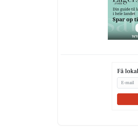
Få loka
Email