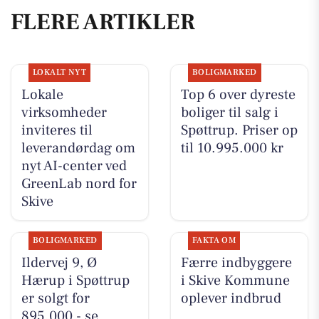
FLERE ARTIKLER
LOKALT NYT
BOLIGMARKED
Lokale
Top 6 over dyreste
virksomheder
boliger til salg i
inviteres til
Spøttrup. Priser op
leverandørdag om
til 10.995.000 kr
nyt AI-center ved
GreenLab nord for
Skive
BOLIGMARKED
FAKTA OM
Ildervej 9, Ø
Færre indbyggere
Hærup i Spøttrup
i Skive Kommune
er solgt for
oplever indbrud
895.000 - se