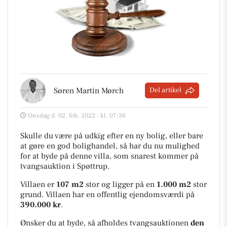
Søren Martin Mørch
Del artikel
Onsdag d. 02. feb. 2022 - kl. 07:38
Skulle du være på udkig efter en ny bolig, eller bare
at gøre en god bolighandel, så har du nu mulighed
for at byde på denne villa, som snarest kommer på
tvangsauktion i Spøttrup.
Villaen er
107 m2
stor
og ligger på en
1.000 m2
stor
grund. Villaen har en offentlig ejendomsværdi på
390.000 kr
.
Ønsker du at byde, så afholdes tvangsauktionen
den