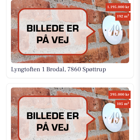
1.195.000 kr
2
192 m
Lyngtoften 1 Brodal, 7860 Spøttrup
395.000 kr
2
105 m