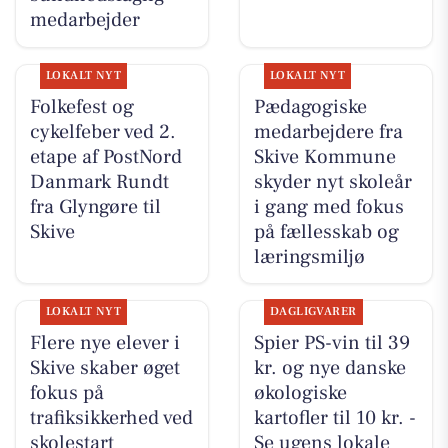
medarbejder
LOKALT NYT
LOKALT NYT
Folkefest og
Pædagogiske
cykelfeber ved 2.
medarbejdere fra
etape af PostNord
Skive Kommune
Danmark Rundt
skyder nyt skoleår
fra Glyngøre til
i gang med fokus
Skive
på fællesskab og
læringsmiljø
LOKALT NYT
DAGLIGVARER
Flere nye elever i
Spier PS-vin til 39
Skive skaber øget
kr. og nye danske
fokus på
økologiske
trafiksikkerhed ved
kartofler til 10 kr. -
skolestart
Se ugens lokale