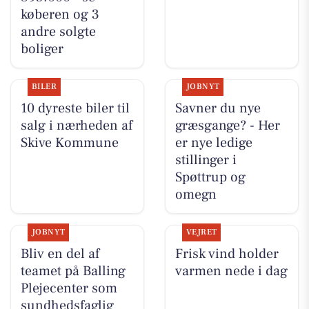
køberen og 3
andre solgte
boliger
BILER
JOBNYT
10 dyreste biler til
Savner du nye
salg i nærheden af
græsgange? - Her
Skive Kommune
er nye ledige
stillinger i
Spøttrup og
omegn
JOBNYT
VEJRET
Bliv en del af
Frisk vind holder
teamet på Balling
varmen nede i dag
Plejecenter som
sundhedsfaglig