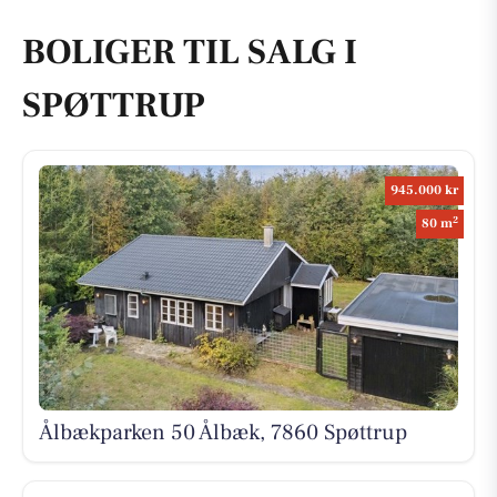
BOLIGER TIL SALG I
SPØTTRUP
945.000 kr
2
80 m
Ålbækparken 50 Ålbæk, 7860 Spøttrup