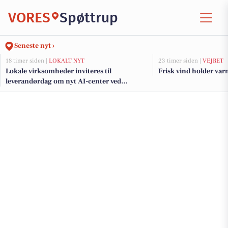
VORES
Spøttrup
Seneste nyt ›
18 timer siden |
LOKALT NYT
23 timer siden |
VEJRET
Lokale virksomheder inviteres til
Frisk vind holder var
leverandørdag om nyt AI-center ved
GreenLab nord for Skive