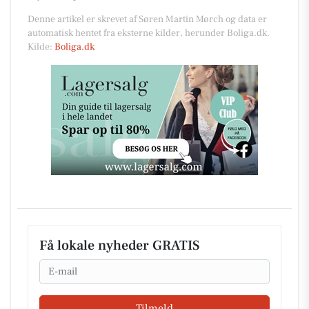
Denne artikel er skrevet af Søren Martin Mørch og data er
automatisk hentet fra eksterne kilder, herunder Boliga.dk.
Kilde:
Boliga.dk
Få lokale nyheder GRATIS
Email
Tilmeld