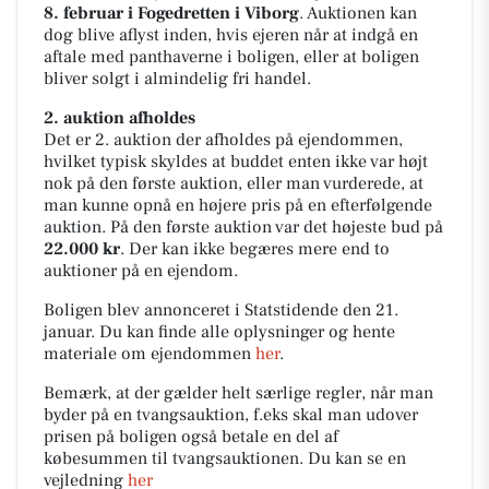
8. februar i Fogedretten i Viborg
. Auktionen kan
dog blive aflyst inden, hvis ejeren når at indgå en
aftale med panthaverne i boligen, eller at boligen
bliver solgt i almindelig fri handel.
2. auktion afholdes
Det er 2. auktion der afholdes på ejendommen,
hvilket typisk skyldes at buddet enten ikke var højt
nok på den første auktion, eller man vurderede, at
man kunne opnå en højere pris på en efterfølgende
auktion. På den første auktion var det højeste bud på
22.000 kr
. Der kan ikke begæres mere end to
auktioner på en ejendom.
Boligen blev annonceret i Statstidende den 21.
januar. Du kan finde alle oplysninger og hente
materiale om ejendommen
her
.
Bemærk, at der gælder helt særlige regler, når man
byder på en tvangsauktion, f.eks skal man udover
prisen på boligen også betale en del af
købesummen til tvangsauktionen. Du kan se en
vejledning
her