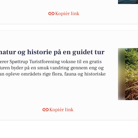
Kopiér link
tur og historie på en guidet tur
rer Spøttrup Turistforening voksne til en gratis
 Turen byder på en smuk vandring gennem eng og
an opleve områdets rige flora, fauna og historiske
Kopiér link