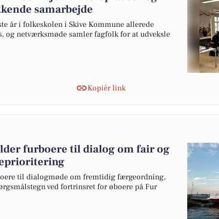
ækkende samarbejde
rste år i folkeskolen i Skive Kommune allerede
s, og netværksmøde samler fagfolk for at udveksle
Kopiér link
er furboere til dialog om fair og
eprioritering
rboere til dialogmøde om fremtidig færgeordning,
pørgsmålstegn ved fortrinsret for øboere på Fur