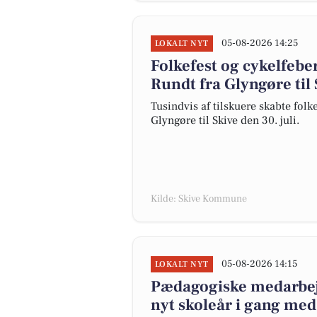
05-08-2026 14:25
LOKALT NYT
Folkefest og cykelfebe
Rundt fra Glyngøre til 
Tusindvis af tilskuere skabte fol
Glyngøre til Skive den 30. juli.
Kilde: Skive Kommune
05-08-2026 14:15
LOKALT NYT
Pædagogiske medarbej
nyt skoleår i gang med