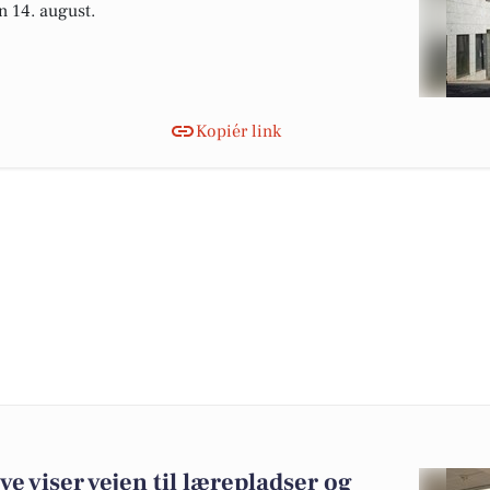
 14. august.
Kopiér link
e viser vejen til lærepladser og