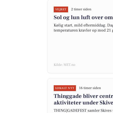
2 timer siden
VEJRET
Sol og lun luft over o
Kølig start, mild eftermiddag. D
temperaturen kravler op mod 21 gr
Kilde: MET.no
16 timer siden
LOKALT NYT
Thinggade bliver cen
aktiviteter under Skiv
THING|GADEFEST samler Skives un