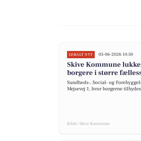
05-06-2026 10:50
LOKALT NYT
Skive Kommune lukker 
borgere i større fælle
Sundheds-, Social- og Forebyggels
Mejsevej 1, hvor borgerne tilbyde
Kilde: Skive Kommune