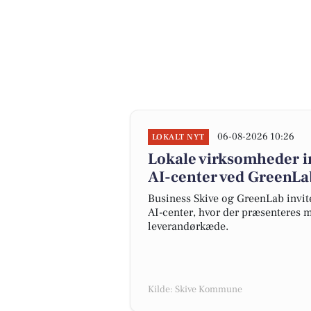
06-08-2026 10:26
LOKALT NYT
Lokale virksomheder i
AI-center ved GreenLa
Business Skive og GreenLab invit
AI-center, hvor der præsenteres mu
leverandørkæde.
Kilde: Skive Kommune