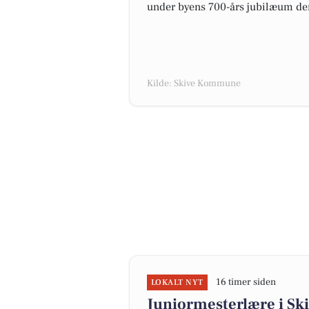
under byens 700-års jubilæum den
Kilde: Skive Kommune
16 timer siden
LOKALT NYT
Juniormesterlære i Skiv