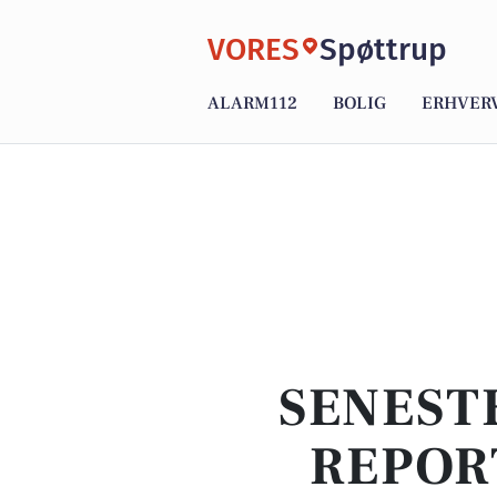
VORES
Spøttrup
ALARM112
BOLIG
ERHVER
SENEST
REPOR