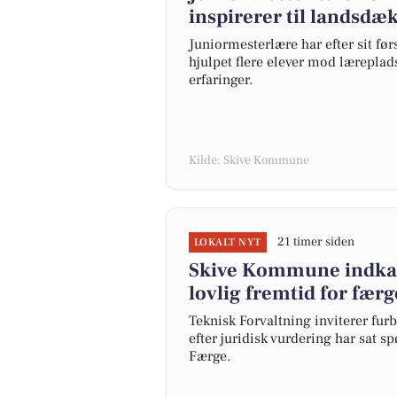
inspirerer til landsd
Juniormesterlære har efter sit fø
hjulpet flere elever mod læreplad
erfaringer.
Kilde: Skive Kommune
21 timer siden
LOKALT NYT
Skive Kommune indkald
lovlig fremtid for færg
Teknisk Forvaltning inviterer fu
efter juridisk vurdering har sat s
Færge.