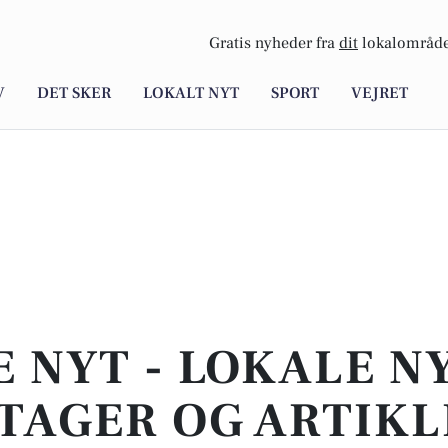
Gratis nyheder fra
dit
lokalområde
V
DET SKER
LOKALT NYT
SPORT
VEJRET
E NYT - LOKALE N
TAGER OG ARTIKL