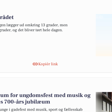
mrådet
agen lægger ud omkring 13 grader, men
ader, og det bliver tørt hele dagen.
Kopiér link
trum for ungdomsfest med musik og
es 700-års jubilæum
ge i gadefest med musik, sport og fællesskab