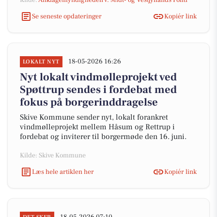
Kilde:
Anklagemyndigheden v. Midt- og Vestjyllands Politi
Se seneste opdateringer
Kopiér link
18-05-2026 16:26
LOKALT NYT
Nyt lokalt vindmølleprojekt ved
Spøttrup sendes i fordebat med
fokus på borgerinddragelse
Skive Kommune sender nyt, lokalt forankret
vindmølleprojekt mellem Håsum og Rettrup i
fordebat og inviterer til borgermøde den 16. juni.
Kilde: Skive Kommune
Læs hele artiklen her
Kopiér link