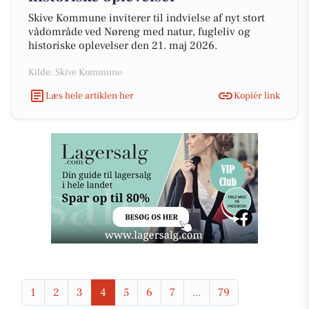
Skive Kommune inviterer til indvielse af nyt stort
vådområde ved Nøreng med natur, fugleliv og
historiske oplevelser den 21. maj 2026.
Kilde: Skive Kommune
Læs hele artiklen her
Kopiér link
1
2
3
4
5
6
7
...
79