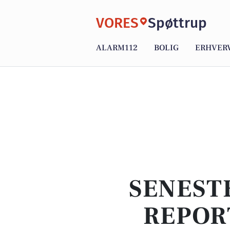
VORES
Spøttrup
ALARM112
BOLIG
ERHVER
SENEST
REPOR