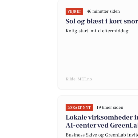
46 minutter siden
VEJRET
Sol og blæst i kort sno
Kølig start, mild eftermiddag.
Kilde: MET.no
19 timer siden
LOKALT NYT
Lokale virksomheder i
AI-center ved GreenLa
Business Skive og GreenLab invit