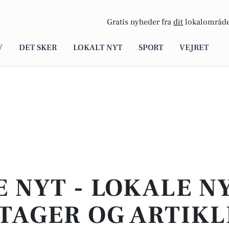
Gratis nyheder fra
dit
lokalområde
V
DET SKER
LOKALT NYT
SPORT
VEJRET
E NYT - LOKALE N
TAGER OG ARTIKL