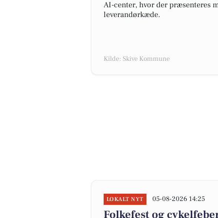
AI-center, hvor der præsenteres mu
leverandørkæde.
Kilde: Skive Kommune
05-08-2026 14:25
LOKALT NYT
Folkefest og cykelfebe